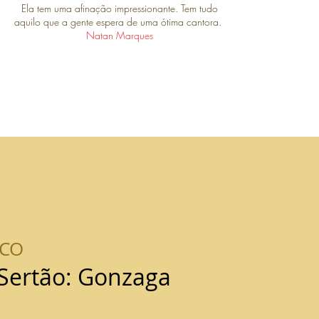
Ela tem uma afinação impressionante. Tem tudo
aquilo que a gente espera de uma ótima cantora.
Natan Marques
SCO
Sertão: Gonzaga