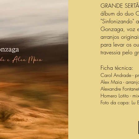
GRANDE SERTÃ
álbum do duo C
"Sinfonizando" a
Gonzaga, voz e 
arranjos origin
para levar os o
travessia pelo 
Ficha técnica:
Carol Andrade - pr
Alex Maia - arranj
Alexandre Fontane
Homero Lotito - m
Foto da capa: Lu B