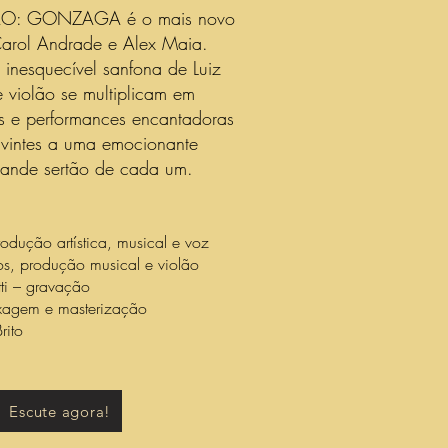
O: GONZAGA é o mais novo
arol Andrade e Alex Maia.
 inesquecível sanfona de Luiz
violão se multiplicam em
ais e performances encantadoras
uvintes a uma emocionante
grande sertão de cada um.
odução artística, musical e voz
os, produção musical e violão
tti – gravação
ixagem e masterização
rito
Escute agora!