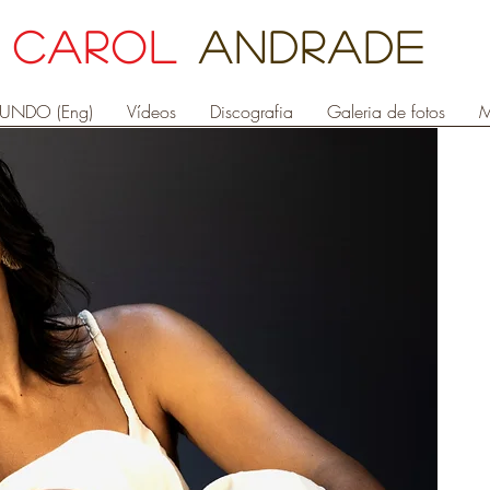
Carol
Andrade
UNDO (Eng)
Vídeos
Discografia
Galeria de fotos
M